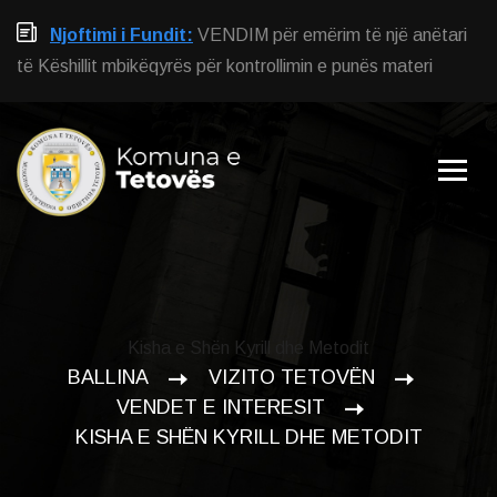
Njoftimi i Fundit:
VENDIM për emërim të një anëtari
të Këshillit mbikëqyrës për kontrollimin e punës materi
Kisha e Shën Kyrill dhe Metodit
BALLINA
VIZITO TETOVËN
VENDET E INTERESIT
KISHA E SHËN KYRILL DHE METODIT