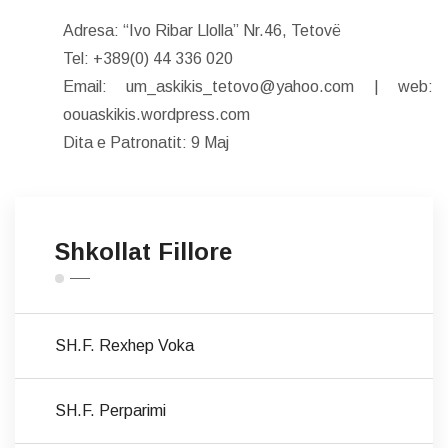
Adresa: “Ivo Ribar Llolla” Nr.46, Tetovë
Tel: +389(0) 44 336 020
Email: um_askikis_tetovo@yahoo.com | web:
oouaskikis.wordpress.com
Dita e Patronatit: 9 Maj
Shkollat Fillore
SH.F. Rexhep Voka
SH.F. Perparimi