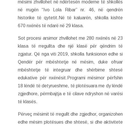
mësimi zhvillohet në ndërtesën moderne të shkollës
në rrugën “Ivo Lola Ribar” nr. 46, në qendrën
historike të qytetit.Në të kaluarën, shkolla kishte
670 nxënës të ndarë në 29 klasa.
Sot procesi arsimor zhvillohet me 280 nxënës në 23
klasa të rregullta dhe një klasë për qëndrim të
zgjatur. Që nga viti 2019, shkolla funksionon edhe si
Qendër për mbështetje në mësim, duke ofruar
mbështetje të integruar dhe shërbime shtesë
edukative për nxënësit.Programi mësimor përfshin
18 lëndë të detyrueshme, të plotësuara me dy lëndë
zgjedhore, përmbajtja e të cilave ndryshon në varësi
të klasës.
Përveç mësimit të rregullt dhe zgjedhor, organizohen
edhe mësim plotësues dhe shtesë, si dhe aktivitete