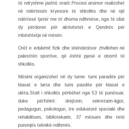
të ndryshme jashtë orarit.Procesi arsimor realizohet
në ndërtesën kryesore të shkollës dhe në një
ndërtesë tjetër me tri dhoma ndihmëse, nga të cilat
dy përdoren për aktivitetet e Qendrës për
mbështetje në mësim.
Orët e edukimit fizik dhe shëndetësor zhvillohen në
palestrën sportive, që është pjesë e oborrit të
shkollës.
Mësimi organizohet në dy turne: turni paradite për
klasat e larta dhe turni pasdite për klasat e
ulëta.Stafi i shkollës përbëhet nga 53 të punësuar,
duke përfshirë: drejtorin, sekretarin-ligjor,
pedagogun, psikologun, tre edukatorë specialë dhe
rehabilitues, bibliotekarin, 37 mësues dhe tetë
punonjës teknikë-ndihmës.