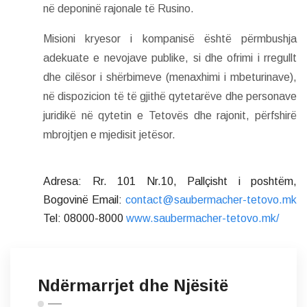
në deponinë rajonale të Rusino.
Misioni kryesor i kompanisë është përmbushja
adekuate e nevojave publike, si dhe ofrimi i rregullt
dhe cilësor i shërbimeve (menaxhimi i mbeturinave),
në dispozicion të të gjithë qytetarëve dhe personave
juridikë në qytetin e Tetovës dhe rajonit, përfshirë
mbrojtjen e mjedisit jetësor.
Adresa: Rr. 101 Nr.10, Pallçisht i poshtëm,
Bogovinë
Email:
contact@saubermacher-tetovo.mk
Tel: 08000-8000
www.saubermacher-tetovo.mk/
Ndërmarrjet dhe Njësitë