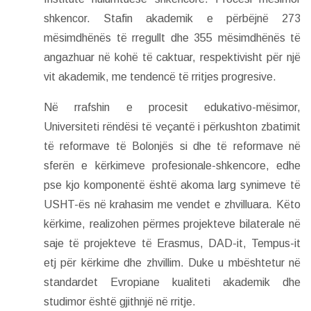
shkencor. Stafin akademik e përbëjnë 273
mësimdhënës të rregullt dhe 355 mësimdhënës të
angazhuar në kohë të caktuar, respektivisht për një
vit akademik, me tendencë të rritjes progresive.
Në rrafshin e procesit edukativo-mësimor,
Universiteti rëndësi të veçantë i përkushton zbatimit
të reformave të Bolonjës si dhe të reformave në
sferën e kërkimeve profesionale-shkencore, edhe
pse kjo komponentë është akoma larg synimeve të
USHT-ës në krahasim me vendet e zhvilluara. Këto
kërkime, realizohen përmes projekteve bilaterale në
saje të projekteve të Erasmus, DAD-it, Tempus-it
etj për kërkime dhe zhvillim. Duke u mbështetur në
standardet Evropiane kualiteti akademik dhe
studimor është gjithnjë në rritje.