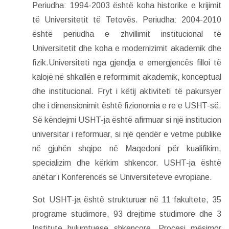
Periudha: 1994-2003 është koha historike e krijimit
të Universitetit të Tetovës. Periudha: 2004-2010
është periudha e zhvillimit institucional të
Universitetit dhe koha e modernizimit akademik dhe
fizik.Universiteti nga gjendja e emergjencës filloi të
kalojë në shkallën e reformimit akademik, konceptual
dhe institucional. Fryt i këtij aktiviteti të pakursyer
dhe i dimensionimit është fizionomia e re e USHT-së.
Së këndejmi USHT-ja është afirmuar si një institucion
universitar i reformuar, si një qendër e vetme publike
në gjuhën shqipe në Maqedoni për kualifikim,
specializim dhe kërkim shkencor. USHT-ja është
anëtar i Konferencës së Universiteteve evropiane.
Sot USHT-ja është strukturuar në 11 fakultete, 35
programe studimore, 93 drejtime studimore dhe 3
Institute hulumtuese shkencore. Procesi mësimor