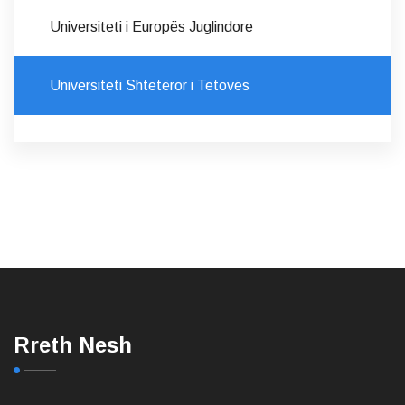
Universiteti i Europës Juglindore
Universiteti Shtetëror i Tetovës
Rreth Nesh