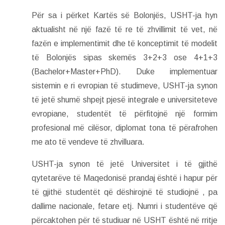
Për sa i përket Kartës së Bolonjës, USHT-ja hyn
aktualisht në një fazë të re të zhvillimit të vet, në
fazën e implementimit dhe të konceptimit të modelit
të Bolonjës sipas skemës 3+2+3 ose 4+1+3
(Bachelor+Master+PhD). Duke implementuar
sistemin e ri evropian të studimeve, USHT-ja synon
të jetë shumë shpejt pjesë integrale e universiteteve
evropiane, studentët të përfitojnë një formim
profesional më cilësor, diplomat tona të përafrohen
me ato të vendeve të zhvilluara.
USHT-ja synon të jetë Universitet i të gjithë
qytetarëve të Maqedonisë prandaj është i hapur për
të gjithë studentët që dëshirojnë të studiojnë , pa
dallime nacionale, fetare etj. Numri i studentëve që
përcaktohen për të studiuar në USHT është në rritje