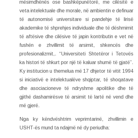
mësimdhënës ose bashkëpunëtorë, me cilësitë e
veta intelektuale dhe morale, në ambientin e definuar
të autonomisë universitare si pandehje të lirisë
akademike të shprehjes individuale dhe të dëshmimit
të aftësive dhe cilësive të japin kontributin e vet në
fushën e zhvillimit të arsimit, shkencës dhe
profesionalizmit,. “Universiteti Shtetëror i Tetovës
ka histori të shkurt por një të kaluar shumë të gjatë”.
Ky institucion u themelua më 17 dhjetor të vitit 1994
si iniciativë e intelektualëve shqiptar, të shoqatave
dhe asociacioneve të ndryshme apolitike dhe të
gjithë dashamirësve të arsimit të lartë në vend dhe
më gjerë.
Nga ky këndvështrim veprimtarinë, zhvillimin e
USHT-ës mund ta ndajmë në dy periudha: