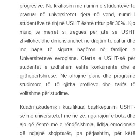
progresive. Në krahasim me numrin e studentëve të
pranuar në universitetet tjera në vend, numri i
studentëve të rinj në USHT është rritur për 30%. Kjo
mund të merret si tregues për atë se USHT
zhvillohet dhe dimensionohet në drejtim të duhur dhe
me hapa të sigurta hapëron në familjen e
Universiteteve evropiane. Oferta e USHT-së për
studentët e ardhshëm është konkurrente dhe e
gjithëpërfshirëse. Ne ofrojmë plane dhe programe
studimore të të gjitha profileve dhe tarifa të
volitshme për studime.
Kuadri akademik i kualifikuar, bashkëpunimi USHT-
së me universitetet më në zë, nga rajoni e bota dhe
ajo që është më e rëndësishmja, lidhja emocionale
që ndjejnë shqiptarët, pa përjashtim, për këtë