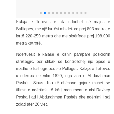
Kalaja e Tetovës e cila ndodhet në majen e
Balltepes, me një lartësi mbidetare prej 803 metra, e
lartë 220-250 metra dhe me sipërfaqe prej 108.000
metra katrorë.
Ndërtuesit e kalasë e kishin paraparë pozicionin
strategjik, për shkak se kontrollohej një pjesë e
madhe e fushëgropës së Pollogut. Kalaja e Tetovës
u ndërtua në vitin 1820, nga ana e Abdurahman
Pashës. Sipas disa të dhënave gojore thuhet se
fillimin e ndërtimit të këtij monumenti e nisi Rexhep
Pasha i ati i Abdurahman Pashës dhe ndërtimi i saj
zgjati afër 20 vjet.