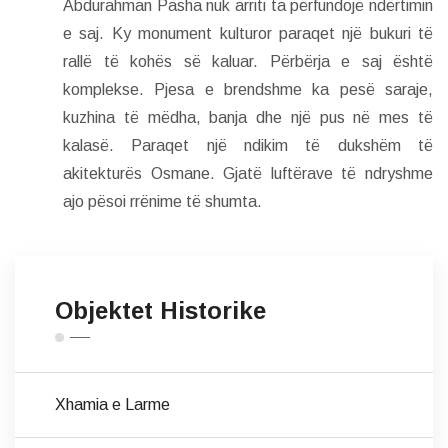
Abdurahman Pasha nuk arriti ta përfundojë ndërtimin
e saj. Ky monument kulturor paraqet një bukuri të
rallë të kohës së kaluar. Përbërja e saj është
komplekse. Pjesa e brendshme ka pesë saraje,
kuzhina të mëdha, banja dhe një pus në mes të
kalasë. Paraqet një ndikim të dukshëm të
akitekturës Osmane. Gjatë luftërave të ndryshme
ajo pësoi rrënime të shumta.
Objektet Historike
Xhamia e Larme