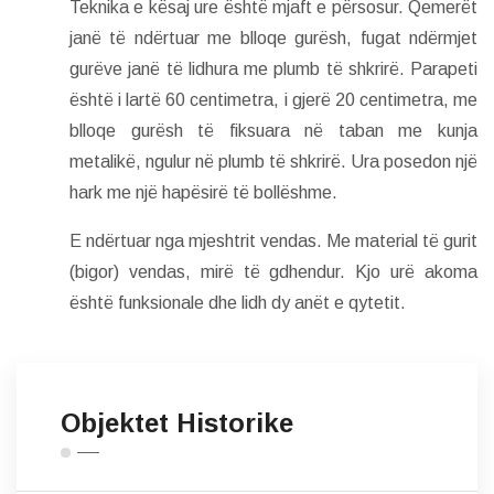
Teknika e kësaj ure është mjaft e përsosur. Qemerët
janë të ndërtuar me blloqe gurësh, fugat ndërmjet
gurëve janë të lidhura me plumb të shkrirë. Parapeti
është i lartë 60 centimetra, i gjerë 20 centimetra, me
blloqe gurësh të fiksuara në taban me kunja
metalikë, ngulur në plumb të shkrirë. Ura posedon një
hark me një hapësirë të bollëshme.
E ndërtuar nga mjeshtrit vendas. Me material të gurit
(bigor) vendas, mirë të gdhendur. Kjo urë akoma
është funksionale dhe lidh dy anët e qytetit.
Objektet Historike