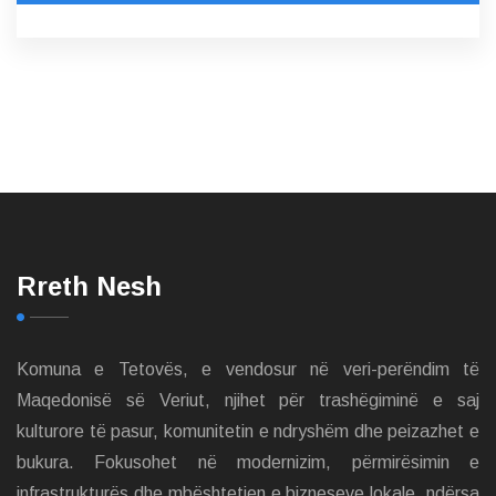
Rreth Nesh
Komuna e Tetovës, e vendosur në veri-perëndim të
Maqedonisë së Veriut, njihet për trashëgiminë e saj
kulturore të pasur, komunitetin e ndryshëm dhe peizazhet e
bukura. Fokusohet në modernizim, përmirësimin e
infrastrukturës dhe mbështetjen e bizneseve lokale, ndërsa