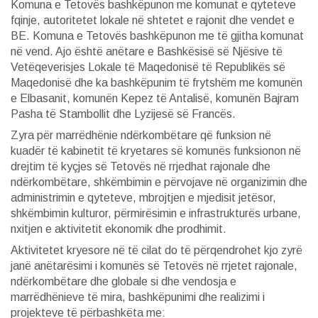
Komuna e Tetovës bashkëpunon me komunat e qyteteve
fqinje, autoritetet lokale në shtetet e rajonit dhe vendet e
BE. Komuna e Tetovës bashkëpunon me të gjitha komunat
në vend. Ajo është anëtare e Bashkësisë së Njësive të
Vetëqeverisjes Lokale të Maqedonisë të Republikës së
Maqedonisë dhe ka bashkëpunim të frytshëm me komunën
e Elbasanit, komunën Kepez të Antalisë, komunën Bajram
Pasha të Stambollit dhe Lyzijesë së Francës.
Zyra për marrëdhënie ndërkombëtare që funksion në
kuadër të kabinetit të kryetares së komunës funksionon në
drejtim të kyçjes së Tetovës në rrjedhat rajonale dhe
ndërkombëtare, shkëmbimin e përvojave në organizimin dhe
administrimin e qyteteve, mbrojtjen e mjedisit jetësor,
shkëmbimin kulturor, përmirësimin e infrastrukturës urbane,
nxitjen e aktivitetit ekonomik dhe prodhimit.
Aktivitetet kryesore në të cilat do të përqendrohet kjo zyrë
janë anëtarësimi i komunës së Tetovës në rrjetet rajonale,
ndërkombëtare dhe globale si dhe vendosja e
marrëdhënieve të mira, bashkëpunimi dhe realizimi i
projekteve të përbashkëta me: