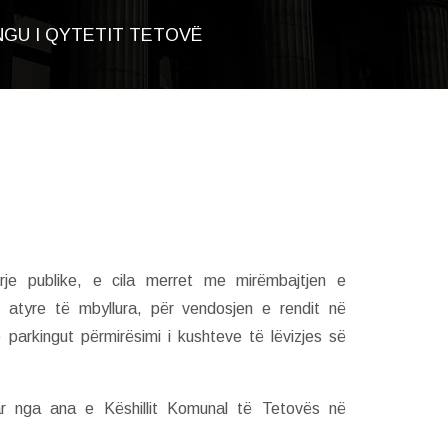
NGU I QYTETIT TETOVË
rje publike, e cila merret me mirëmbajtjen e
 atyre të mbyllura, për vendosjen e rendit në
parkingut përmirësimi i kushteve të lëvizjes së
ar nga ana e Këshillit Komunal të Tetovës në