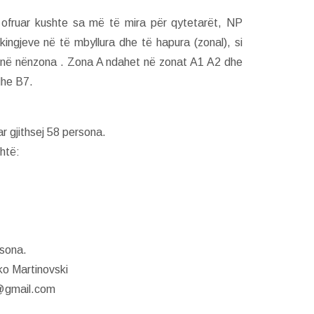
 ofruar kushte sa më të mira për qytetarët, NP
kingjeve në të mbyllura dhe të hapura (zonal), si
B në nënzona . Zona A ndahet në zonat A1 A2 dhe
dhe B7.
r gjithsej 58 persona.
htë:
rsona.
ko Martinovski
g@gmail.com