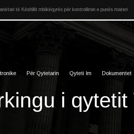
ëtari të Këshillit mbikëqyrës për kontrollimin e punës materi
tronike
Për Qytetarin
Qyteti Im
Dokumentet
kingu i qytetit