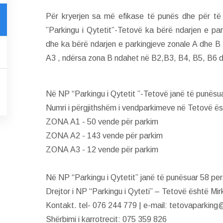
Për kryerjen sa më efikase të punës dhe për të
”Parkingu i Qytetit”-Tetovë ka bërë ndarjen e par
dhe ka bërë ndarjen e parkingjeve zonale A dhe 
A3 , ndërsa zona B ndahet në B2,B3, B4, B5, B6 
Në NP “Parkingu i Qytetit ”-Tetovë janë të punësua
Numri i përgjithshëm i vendparkimeve në Tetovë ës
ZONA А1 - 50 vende për parkim
ZONA А2 - 143 vende për parkim
ZONA А3 - 12 vende për parkim
Në NP “Parkingu i Qytetit” janë të punësuar 58 pe
Drejtor i NP “Parkingu i Qyteti” – Tetovë është Mir
Kontakt. tel- 076 244 779 | e-mail: tetovaparkin
Shërbimi i karrotrecit: 075 359 826