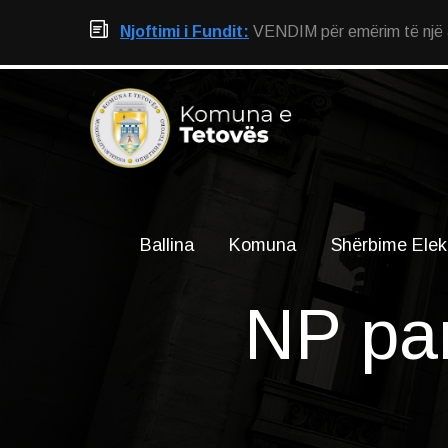
Njoftimi i Fundit:
VENDIM për emërim të një an
Ballina
Komuna
Shërbime Elek
NP par