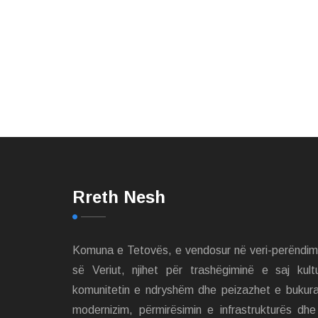
Rreth Nesh
Komuna e Tetovës, e vendosur në veri-perëndi
së Veriut, njihet për trashëgiminë e saj kult
komunitetin e ndryshëm dhe peizazhet e bukur
modernizim, përmirësimin e infrastrukturës dh