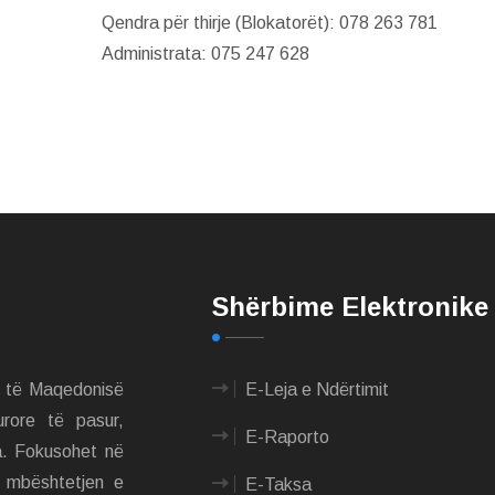
Qendra për thirje (Blokatorët): 078 263 781
Administrata: 075 247 628
Shërbime Elektronike
m të Maqedonisë
E-Leja e Ndërtimit
urore të pasur,
E-Raporto
a. Fokusohet në
e mbështetjen e
E-Taksa