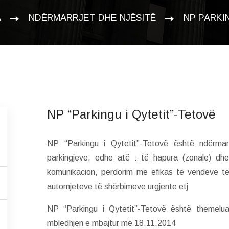
A
NDËRMARRJET DHE NJËSITË
NP PARKI
NP “Parkingu i Qytetit”-Tetovë
NP “Parkingu i Qytetit”-Tetovë është ndërmar
parkingjeve, edhe atë : të hapura (zonale) dhe
komunikacion, përdorim me efikas të vendeve të 
automjeteve të shërbimeve urgjente etj
NP “Parkingu i Qytetit”-Tetovë është themelu
mbledhjen e mbajtur më 18.11.2014