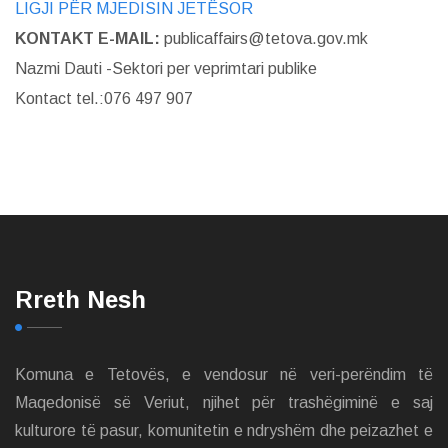
LIGJI PËR MJEDISIN JETËSOR
KONTAKT E-MAIL:
publicaffairs@tetova.gov.mk
Nazmi Dauti -Sektori per veprimtari publike
Kontact tel.:076 497 907
Rreth Nesh
Komuna e Tetovës, e vendosur në veri-perëndim të
Maqedonisë së Veriut, njihet për trashëgiminë e saj
kulturore të pasur, komunitetin e ndryshëm dhe peizazhet e