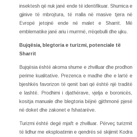
insektesh që nuk janë ende të identifikuar. Shumica e
gjinive të mbrojtura, të rralla në masive tjera në
Evropë jetojnë ende në malet e Sharrit. Më
emblematike janë ariu i murrmë, rrëqebulli dhe ujku.
Bujqësia, blegtoria e turizmi, potenciale të
Sharrit
Bujqësia është akoma shume e zhvilluar dhe prodhon
perime kualitative. Prezenca e madhe dhe e lartë e
bjeshkës favorizon të qenit bari që është një traditë
e lashtë. Prodhimi i djathërave, vjelja e boronicës,
kositja manuale dhe blegtoria bëjnë gjithmonë pjesë
në doket dhe zakonet e fshatarëve.
Turizmi është degë mjaft e zhvilluar. Përveç turizmit
të lidhur me eksploatimin e qendrës së skijimit Kodra