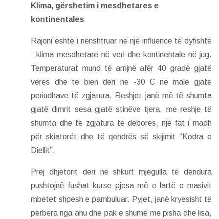
Klima, gërshetim i mesdhetares e
kontinentales
Rajoni është i nënshtruar në një influence të dyfishtë
: klima mesdhetare në veri dhe kontinentale në jug.
Temperaturat mund të arrijnë afër 40 gradë gjatë
verës dhe të bien deri në -30 C në male gjatë
periudhave të zgjatura. Reshjet janë më të shumta
gjatë dimrit sesa gjatë stinëve tjera, me reshje të
shumta dhe të zgjatura të dëborës, një fat i madh
për skiatorët dhe të qendrës së skijimit “Kodra e
Diellit”.
Prej dhjetorit deri në shkurt mjegulla të dendura
pushtojnë fushat kurse pjesa më e lartë e masivit
mbetet shpesh e pambuluar. Pyjet, janë kryesisht të
përbëra nga ahu dhe pak e shumë me pisha dhe lisa,