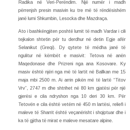
Radika në Veri-Perëndim. Një numër i madh
përrenjsh presin masivin ku tre më të rëndësishëm
janë lumi Shkumbin, Lesocka dhe Mazdraça.
Ato i bashkëngjiten poshtë lumit të madh Vardar i cili
tejkalon shtetin për tu derdhur në detin Egje afër
Selanikut (Greqi). Dy qytete të mëdha janë të
ngulitur në këmbët e masivit: Tetova në anën
Maqedonase dhe Prizreni nga ana Kosovare. Ky
masiv është njëri nga më të lartit në Ballkan me 15
maja mbi 2500 m. Ai arrin pikën më të lartë “Titov
Vrv”, 2747 m dhe shtrihet në 80 km gjatësi për një
gjerësi e cila ndryshon nga 10 deri 30 km. Për
Tetovën e cila është vetëm në 450 m lartësi, reliefi i
maleve të Sharrit është veçanërisht i shqiptuar dhe i
ka të gjitha të mirat e maleve mesatare alpine.