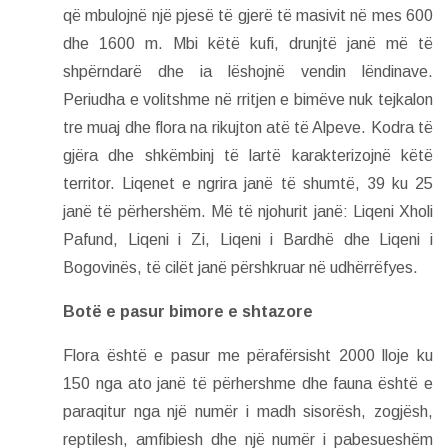
që mbulojnë një pjesë të gjerë të masivit në mes 600
dhe 1600 m. Mbi këtë kufi, drunjtë janë më të
shpërndarë dhe ia lëshojnë vendin lëndinave.
Periudha e volitshme në rritjen e bimëve nuk tejkalon
tre muaj dhe flora na rikujton atë të Alpeve. Kodra të
gjëra dhe shkëmbinj të lartë karakterizojnë këtë
territor. Liqenet e ngrira janë të shumtë, 39 ku 25
janë të përhershëm. Më të njohurit janë: Liqeni Xholi
Pafund, Liqeni i Zi, Liqeni i Bardhë dhe Liqeni i
Bogovinës, të cilët janë përshkruar në udhërrëfyes.
Botë e pasur bimore e shtazore
Flora është e pasur me përafërsisht 2000 lloje ku
150 nga ato janë të përhershme dhe fauna është e
paraqitur nga një numër i madh sisorësh, zogjësh,
reptilesh, amfibiesh dhe një numër i pabesueshëm