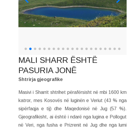
MALI SHARR ËSHTË
PASURIA JONË
Shtrirja gjeografike
Masivi i Sharrit shtrihet përafërsisht në mbi 1600 km
katror, mes Kosovës në luginën e Veriut (43 % nga
sipërfaqja e tij) dhe Maqedonisë në Jug (57 %).
Gjeografikisht, ai është i ndarë nga lugina e Pollogut
në Veri, nga fusha e Prizrenit në Jug dhe nga lumi