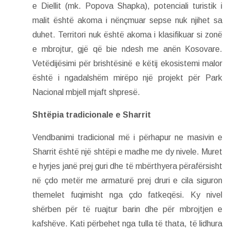
e Diellit (mk. Popova Shapka), potenciali turistik i
malit është akoma i nënçmuar sepse nuk njihet sa
duhet. Territori nuk është akoma i klasifikuar si zonë
e mbrojtur, gjë që bie ndesh me anën Kosovare.
Vetëdijësimi për brishtësinë e këtij ekosistemi malor
është i ngadalshëm mirëpo një projekt për Park
Nacional mbjell mjaft shpresë.
Shtëpia tradicionale e Sharrit
Vendbanimi tradicional më i përhapur ne masivin e
Sharrit është një shtëpi e madhe me dy nivele. Muret
e hyrjes janë prej guri dhe të mbërthyera përafërsisht
në çdo metër me armaturë prej druri e cila siguron
themelet fuqimisht nga çdo fatkeqësi. Ky nivel
shërben për të ruajtur barin dhe për mbrojtjen e
kafshëve. Kati përbehet nga tulla të thata, të lidhura