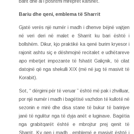
barit dhe ai i poshtmi mirëpret kafshët.
Bariu dhe qeni, emblema të Sharrit
Gjatë verës një numër i madh i dhenve bëjnë vajtjen
në veri deri në malet e Sharrit ku bari është i
bollshëm. Dikur, kjo praktikë ka qenë burim kryesor i
rajonit ashtu siç e dëshmojnë recitalet e udhëtareve
apo mbetjet impozante të fshatit Galiçnik, të cilat
datojnë që nga shekulli XIX (më në jug të masivit të
Korabit).
Sot, “ dërgimi për të veruar ” është më pak i zhvilluar,
por një numër i madh i bagëtisë vazhdon të kullotë në
sezonin e mirë dhe disa stane të bukur të barinjve
janë të ngulitur nga të dyja anët e luginave. Bagëtia
nga grabitqarët është e mbrojtur prej qenit të
Sharrit. Ky qen i madh , emblemë e masivit është i