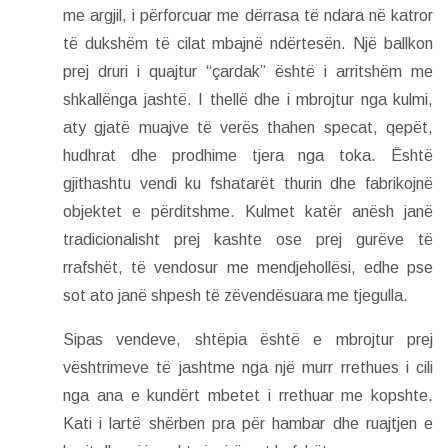
me argjil, i përforcuar me dërrasa të ndara në katror
të dukshëm të cilat mbajnë ndërtesën. Një ballkon
prej druri i quajtur “çardak” është i arritshëm me
shkallënga jashtë. I thellë dhe i mbrojtur nga kulmi,
aty gjatë muajve të verës thahen specat, qepët,
hudhrat dhe prodhime tjera nga toka. Është
gjithashtu vendi ku fshatarët thurin dhe fabrikojnë
objektet e përditshme. Kulmet katër anësh janë
tradicionalisht prej kashte ose prej gurëve të
rrafshët, të vendosur me mendjehollësi, edhe pse
sot ato janë shpesh të zëvendësuara me tjegulla.
Sipas vendeve, shtëpia është e mbrojtur prej
vështrimeve të jashtme nga një murr rrethues i cili
nga ana e kundërt mbetet i rrethuar me kopshte.
Kati i lartë shërben pra për hambar dhe ruajtjen e