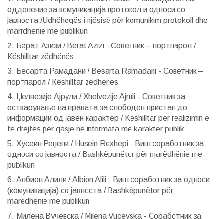
одделение за комуникација протокол и односи со
јавноста /Udhëheqës i njësisë për komunikim protokoll dhe
marrdhënie me publikun
2. Берат Азизи / Berat Azizi - Советник – портпарол /
Кëshilltar zëdhënës
3. Бесарта Рамадани / Besarta Ramadani - Советник –
портпарол / Кëshilltar zëdhënës
4. Џелвезије Ајрули / Хhelvezije Ajruli - Советник за
остварување на правата за слободен пристап до
информации од јавен карактер / Këshilltar për realizimin e
të drejtës për qasje në informata me karakter publik
5. Хусеин Реџепи / Husein Rexhepi - Виш соработник за
односи со јавноста / Bashkëpunëtor për marëdhënie me
publikun
6. Албион Алили / Albion Alili - Виш соработник за односи
(комуникација) со јавноста / Bashkëpunëtor për
marëdhënie me publikun
7. Милена Вучевска / Milena Vuçevska - Соработник за