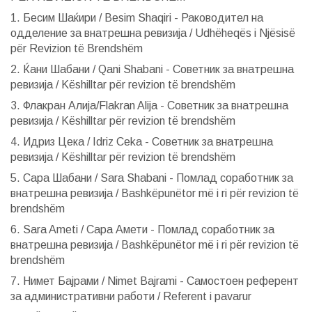
1. Бесим Шаќири / Besim Shaqiri - Раководител на
одделение за внатрешна ревизија / Udhëheqës i Njësisë
për Revizion të Brendshëm
2. Ќани Шабани / Qani Shabani - Советник за внатрешна
ревизија / Këshilltar për revizion të brendshëm
3. Флакран Алија/Flakran Alija - Советник за внатрешна
ревизија / Këshilltar për revizion të brendshëm
4. Идриз Цека / Idriz Ceka - Советник за внатрешна
ревизија / Këshilltar për revizion të brendshëm
5. Сара Шабани / Sara Shabani - Помлад соработник за
внатрешна ревизија / Bashkëpunëtor më i ri për revizion të
brendshëm
6. Sara Ameti / Сара Амети - Помлад соработник за
внатрешна ревизија / Bashkëpunëtor më i ri për revizion të
brendshëm
7. Нимет Бајрами / Nimet Bajrami - Самостоен референт
за административни работи / Referent i pavarur