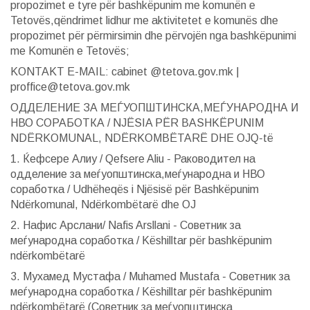
propozimet e tyre për bashkëpunim me komunën e
Tetovës,qëndrimet lidhur me aktivitetet e komunës dhe
propozimet për përmirsimin dhe përvojën nga bashkëpunimi
me Komunën e Tetovës;
KONTAKT E-MAIL: cabinet @tetova.gov.mk |
proffice@tetova.gov.mk
ОДДЕЛЕНИЕ ЗА МЕЃУОПШТИНСКА,МЕЃУНАРОДНА И
НВО СОРАБОТКА / NJËSIA PËR BASHKËPUNIM
NDËRKOMUNAL, NDËRKOMBËTARË DHE OJQ-të
1. Ќефсере Алиу / Qefsere Aliu - Раководител на
одделение за меѓуопштинска,меѓународна и НВО
соработка / Udhëheqës i Njësisë për Bashkëpunim
Ndërkomunal, Ndërkombëtarë dhe OJ
2. Нафис Арслани/ Nafis Arsllani - Советник за
меѓународна соработка / Këshilltar për bashkëpunim
ndërkombëtarë
3. Мухамед Мустафа / Muhamed Mustafa - Советник за
меѓународна соработка / Këshilltar për bashkëpunim
ndërkombëtarë (Советник за меѓуопштинска