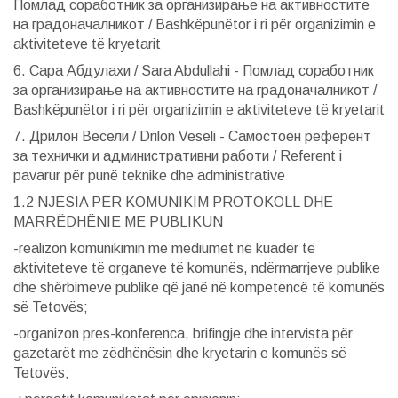
Помлад соработник за организирање на активностите
на градоначалникот / Bashkëpunëtor i ri për organizimin e
aktiviteteve të kryetarit
6. Сара Абдулахи / Sara Abdullahi - Помлад соработник
за организирање на активностите на градоначалникот /
Bashkëpunëtor i ri për organizimin e aktiviteteve të kryetarit
7. Дрилон Весели / Drilon Veseli - Самостоен референт
за технички и административни работи / Referent i
pavarur për punë teknike dhe administrative
1.2 NJËSIA PËR KOMUNIKIM PROTOKOLL DHE
MARRËDHËNIE ME PUBLIKUN
-realizon komunikimin me mediumet në kuadër të
aktiviteteve të organeve të komunës, ndërmarrjeve publike
dhe shërbimeve publike që janë në kompetencë të komunës
së Tetovës;
-organizon pres-konferenca, brifingje dhe intervista për
gazetarët me zëdhënësin dhe kryetarin e komunës së
Tetovës;