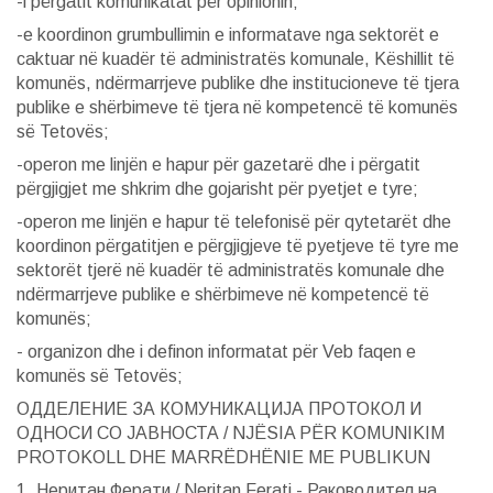
-i përgatit komunikatat për opinionin;
-е koordinon grumbullimin e informatave nga sektorët e
caktuar në kuadër të administratës komunale, Këshillit të
komunës, ndërmarrjeve publike dhe institucioneve të tjera
publike e shërbimeve të tjera në kompetencë të komunës
së Tetovës;
-operon me linjën e hapur për gazetarë dhe i përgatit
përgjigjet me shkrim dhe gojarisht për pyetjet e tyre;
-operon me linjën e hapur të telefonisë për qytetarët dhe
koordinon përgatitjen e përgjigjeve të pyetjeve të tyre me
sektorët tjerë në kuadër të administratës komunale dhe
ndërmarrjeve publike e shërbimeve në kompetencë të
komunës;
- organizon dhe i definon informatat për Veb faqen e
komunës së Tetovës;
ОДДЕЛЕНИЕ ЗА КОМУНИКАЦИЈА ПРОТОКОЛ И
ОДНОСИ СО ЈАВНОСТА / NJËSIA PËR KOMUNIKIM
PROTOKOLL DHE MARRËDHËNIE ME PUBLIKUN
1. Неритан Ферати / Neritan Ferati - Раководител на