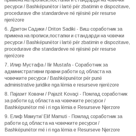
ресурси / Bashkëpunëtor i lartë për zbatimin e dispozitave,
procedurave dhe standardeve në njësinë për resurse
njerëzore
6. Дритон Садики / Driton Sadiki - Виш соработник за
примена на прописи,постапки и стандарди на човечки
ресурси / Bashkëpunëtor i lartë për zbatimin e dispozitave,
procedurave dhe standardeve në njësinë për resurse
njerëzore
7. Илир Мустафа / Ilir Mustafa - Соработник за
административни правни работи од областа на
човечките ресурси / Bashkëpunëtor për punë
administrative juridike nga lëmia e resurseve njerëzore
8. Пајазит Ковачи / Pajazit Kovaçi - Помлад соработник
за работи од областа на човечките ресурси /
Bashkëpunëtor më i ri nga lëmia e Resurseve Njerzore
9. Елиф Мамути/ Elif Mamuti - Помлад соработник за
работи од областа на човечките ресурси /
Bashkëpunëtor më i ri nga lëmia e Resurseve Njerzore