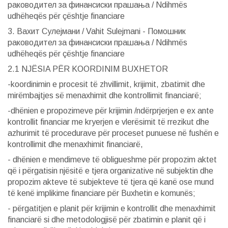
раководител за финансиски прашања / Ndihmës
udhëheqës për çështje financiare
3. Вахит Сулејмани / Vahit Sulejmani - Помошник
раководител за финансиски прашања / Ndihmës
udhëheqës për çështje financiare
2.1 NJËSIA PËR KOORDINIM BUXHETOR
-koordinimin e procesit të zhvillimit, krijimit, zbatimit dhe
mirëmbajtjes së menaxhimit dhe kontrollimit financiarë;
-dhënien e propozimeve për krijimin /ndërprjerjen e ex ante
kontrollit financiar me kryerjen e vlerësimit të rrezikut dhe
azhurimit të procedurave për proceset punuese në fushën e
kontrollimit dhe menaxhimit financiarë,
- dhënien e mendimeve të obligueshme për propozim aktet
që i përgatisin njësitë e tjera organizative në subjektin dhe
propozim akteve të subjekteve të tjera që kanë ose mund
të kenë implikime financiare për Buxhetin e komunës;
- përgatitjen e planit për krijimin e kontrollit dhe menaxhimit
financiarë si dhe metodologjisë për zbatimin e planit që i