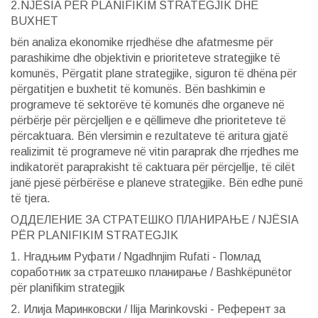
2.NJËSIA PËR PLANIFIKIM STRATEGJIK DHE
BUXHET
bën analiza ekonomike rrjedhëse dhe afatmesme për
parashikime dhe objektivin e prioriteteve strategjike të
komunës, Përgatit plane strategjike, siguron të dhëna për
përgatitjen e buxhetit të komunës. Bën bashkimin e
programeve të sektorëve të komunës dhe organeve në
përbërje për përcjelljen e e qëllimeve dhe prioriteteve të
përcaktuara. Bën vlersimin e rezultateve të aritura gjatë
realizimit të programeve në vitin paraprak dhe rrjedhes me
indikatorët paraprakisht të caktuara për përcjellje, të cilët
janë pjesë përbërëse e planeve strategjike. Bën edhe punë
të tjera.
ОДДЕЛЕНИЕ ЗА СТРАТЕШКО ПЛАНИРАЊЕ / NJËSIA
PËR PLANIFIKIM STRATEGJIK
1. Нгадњим Руфати / Ngadhnjim Rufati - Помлад
соработник за стратешко планирање / Bashkëpunëtor
për planifikim strategjik
2. Илија Мaринковски / Ilija Marinkovski - Референт за