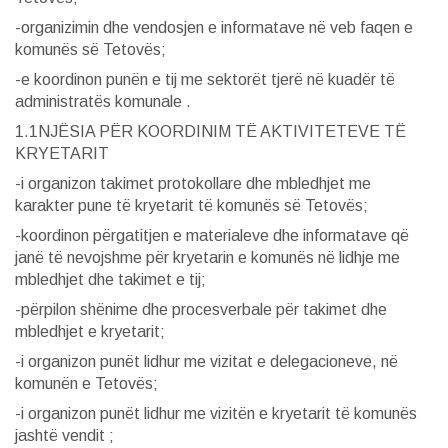
-organizimin dhe vendosjen e informatave në veb faqen e
komunës së Tetovës;
-e koordinon punën e tij me sektorët tjerë në kuadër të
administratës komunale .
1.1NJËSIA PËR KOORDINIM TË AKTIVITETEVE TË
KRYETARIT
-i organizon takimet protokollare dhe mbledhjet me
karakter pune të kryetarit të komunës së Tetovës;
-koordinon përgatitjen e materialeve dhe informatave që
janë të nevojshme për kryetarin e komunës në lidhje me
mbledhjet dhe takimet e tij;
-përpilon shënime dhe procesverbale për takimet dhe
mbledhjet e kryetarit;
-i organizon punët lidhur me vizitat e delegacioneve, në
komunën e Tetovës;
-i organizon punët lidhur me vizitën e kryetarit të komunës
jashtë vendit ;