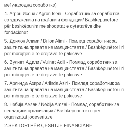
меѓународна соработка)
4. Агрон Исени / Agron Iseni - Соработник за соработка
со здруженија на граѓани и фондации/ Bashkëpunëtorë
për bashkëpunim me shoqatat e qytetarëve dhe
fondacionet
5. Дрилон Алими / Drilon Alimi - Помлад соработник за
заштита на правата на малцинствата / Bashkëpunëtor i ri
për mbrojtjen e të drejtave të pakicave
6. Вулнет Адили / Vullnet Adili - Помлад соработник за
заштита на правата на малцинствата / Bashkëpunëtor i ri
për mbrojtjen e të drejtave të pakicave
7. Арлинда Азири / Arlinda Aziri - Помлад соработник за
заштита на правата на малцинствата / Bashkëpunëtor i ri
për mbrojtjen e të drejtave të pakicave
8. Небија Амзаи / Nebija Amzai - Помлад соработник за
невладини организации / Bashkëpunëtor i ri për
organizatat joqeveritare
2.SEKTORI PËR ÇESHTJE FINANCIARE