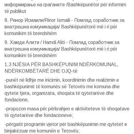
информирање на граѓаните /Bashkëpunëtor për informim
të publikut
8. Ринор Исмаили/Rinor Ismaili - Помлад соработник за
внатрешна комуникација/ Bashkëpunëtorë më i ri për
komunikim të brendshëm
9. Хамди Алити / Hamdi Aliti - Помлад соработник за
внатрешна комуникација/ Bashkëpunëtorë më i ri për
komunikim të brendshëm
1.3 NJËSIA PËR BASHKËPUNIM NDËRKOMUNAL,
NDËRKOMBËTARË DHE OJQ-të
-punët në lidhje me inicimin, koordinimin dhe realizimin e
bashkëpunimit të komunës së Tetovës me komuna dhe
qytete tjera, organizata, shoqata të qytetarëve dhe
fondacione,
-propozon masa për përkrahjen e aktiviteteve të shoqatave
të qytetarëve dhe fondacioneve;
-përgatit programin vjetor për bashkëpunimin me qytetet e
binjakëzuar me komunën e Tetovës;