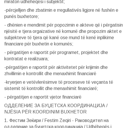
miraton udhëheqësi i subjektit;
-përcjelljen dhe zbatimin e rregullativës ligjore në fushën e
punës buxhetore;
- dhënien e mendimit për popozimin e akteve që i përgatisin
njësitë e tjera orgaizative në komunë dhe propozim aktet e
subjekteve të tjera që kanë ose mund të kenë inplikime
financiare për buxhetin e komunës;
- përgatitjen e raportit për programet, projektet dhe
kontratat e realizuara;
-përgatitjen e raportit për aktivitetet për krijimin dhe
zhvillimin e kontrollit dhe menaxhimit financiarë
-kryerjen e vetëvlerësimve të proceseve të veçanta të
sistemit të kontrollit dhe menaxhimit financiarë;
- përgatitjen e raportit vjetor financiarë
ОДДЕЛЕНИЕ ЗА БУЏЕТСКА КООРДИНАЦИЈА /
NJËSIA PËR KOORDINIM BUXHETOR
1. Фестим Зеќири / Festim Zeqiri - Раководител на
одделение за буџетска координација / Udhëheqës i