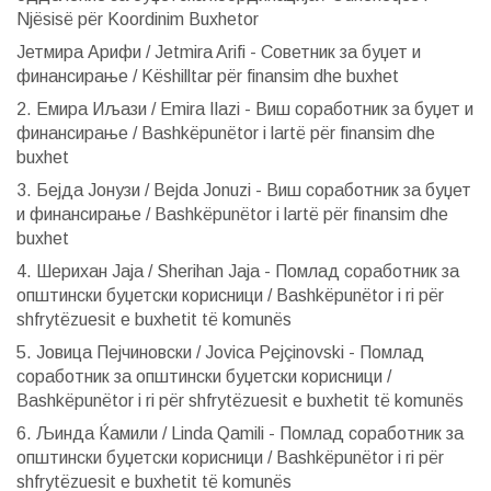
Njësisë për Koordinim Buxhetor
Јетмира Арифи / Jetmira Arifi - Советник за буџет и
финансирање / Këshilltar për finansim dhe buxhet
2. Емира Иљази / Emira Ilazi - Виш соработник за буџет и
финансирање / Bashkëpunëtor i lartë për finansim dhe
buxhet
3. Бејда Јонузи / Bejda Jonuzi - Виш соработник за буџет
и финансирање / Bashkëpunëtor i lartë për finansim dhe
buxhet
4. Шерихан Јаја / Sherihan Jaja - Помлад соработник за
општински буџетски корисници / Bashkëpunëtor i ri për
shfrytëzuesit e buxhetit të komunës
5. Јовица Пејчиновски / Jovica Pejçinovski - Помлад
соработник за општински буџетски корисници /
Bashkëpunëtor i ri për shfrytëzuesit e buxhetit të komunës
6. Љинда Ќамили / Linda Qamili - Помлад соработник за
општински буџетски корисници / Bashkëpunëtor i ri për
shfrytëzuesit e buxhetit të komunës