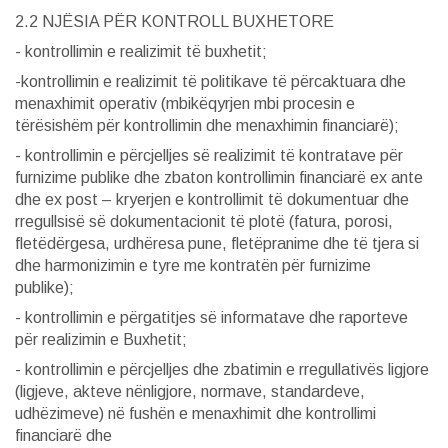
2.2 NJËSIA PËR KONTROLL BUXHETORE
- kontrollimin e realizimit të buxhetit;
-kontrollimin e realizimit të politikave të përcaktuara dhe
menaxhimit operativ (mbikëqyrjen mbi procesin e
tërësishëm për kontrollimin dhe menaxhimin financiarë);
- kontrollimin e përcjelljes së realizimit të kontratave për
furnizime publike dhe zbaton kontrollimin financiarë ex ante
dhe ex post – kryerjen e kontrollimit të dokumentuar dhe
rregullsisë së dokumentacionit të plotë (fatura, porosi,
fletëdërgesa, urdhëresa pune, fletëpranime dhe të tjera si
dhe harmonizimin e tyre me kontratën për furnizime
publike);
- kontrollimin e përgatitjes së informatave dhe raporteve
për realizimin e Buxhetit;
- kontrollimin e përcjelljes dhe zbatimin e rregullativës ligjore
(ligjeve, akteve nënligjore, normave, standardeve,
udhëzimeve) në fushën e menaxhimit dhe kontrollimi
financiarë dhe