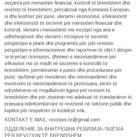
veçanta për menaxhim financiar, kontroll të brendshëm dhe
revizion të brendshëm, përcaktuar nga Komisioni Europian,
si dhe kushtet për punë, vlersimi i ekonomisë, efekasitetit
dhe efektivitetit të sistemit për menaxhim financiar dhe
kontroll, vlersimi i menaxhimit me rreziqet nga ana e
udhëheqësisë dhe vlersimi i rreziqeve të sistemit;
përgatitjen e planit dhe programës për çdo revision;
përgatitjen e informacioneve dhe raporteve të cilët I dërgon
te kryetari i komunës, dhënien e rekomandimeve për
efikasitet më të madh në sistemet e kontrollit të
brendshëm, përmirësimin e punës dhe procedurave për
punë; njoftimin për mendimet dhe rekomandimet dhe
monitorim të rekomandimeve të plotësuara, inicim të
ndryshimeve në rregullativën ligjore për revision të
brendshëm dhe për zbatimin më adekuat të standardeve të
pranuara ndërkombëtare të revizionit në sektorin publik dhe
kujdesi për respektim të kodeksit etik.
KONTAKT E-MAIL: revizioni.te@gmail.com
ОДДЕЛЕНИЕ ЗА ВНАТРЕШНА РЕВИЗИЈА / NJËSIA
PËR REVIZION TË BRENDSHËM