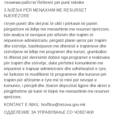
технички работи/ Referent për punë teknike
3.NJËSIA PËR MENAXHIM ME RESURSET
NJERËZORE
i kryen punët dhe detyrat të cilët i përkasin në punën
përgatitore në lidhje me menaxhimin me resurset njerëzore,
bën analiza të nevojave për aftësim dhe trajnim të
nëpunësve administrativ, përgatit planin vjetor për trajnim
dhe stërvitje, bashkëpunon me dhënësit e trajnimeve dhe
stërvitjeve në lidhje me programet dhe kurset, grumbullon
të dhënat për vlerësimin dobisë nga programet e realizuara
për trajnim dhe stërvitje, duke përfshirë komunikimin me
nëpunësit e trajnuar administrativ dhe udhëheqësit e tyre,
në funksion të modifikimit të programeve dhe kurseve për
trajnim për aftësimin e tyre më të mirë për nevojat e
komunës, i përcjell dhe zbaton dispozitat ligjore dhe aktet e
përgjithshme që kanë të bëjnë me menaxhimin me resurset
njerëzore.
KONTAKT E-MAIL: hroffice@tetova.gov.mk
ОДДЕЛЕНИЕ ЗА УПРАВУВАЊЕ СО ЧОВЕЧКИ