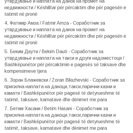
утврдување и наплата на данок на промет на
недвижности / Këshilltar për përcaktim dhe për pagesën e
tatimit në pronë
4. Фатмир Амза / Fatmir Amza - Соработник за
утврдување и наплата на данок на промет на
недвижности / Këshilltar për përcaktim dhe për pagesën e
tatimit në pronë
5. Беким Даути / Bekim Dauti - Соработник за
утврдување и наплата на такси и други надоместоци /
Bashkëpunëtor për përcaktimin e pagesës së taksave dhe
kompensimeve tjera
6. Зоран Блажевски / Zoran Bllazhevski - Соработник за
присилна наплата на даноци,такси,парични казни и
камати / Bashkëpunëtor për pagesë të detyrueshme të
tatimit, taksave, kamatave dhe dënimet me para
7. Бетим Хасани / Betim Hasani - Соработник за
присилна наплата на даноци,такси,парични казни и
камати / Bashkëpunëtor për pagesë të detyrueshme të
tatimit, taksave, kamatave dhe dënimet me para