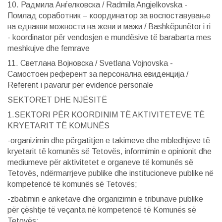
10. Радмила Анѓелковска / Radmila Angjelkovska -
Помлад соработник – координатор за воспоставување
на еднакви можности на жени и мажи / Bashkëpunëtor i ri
- koordinator për vendosjen e mundësive të barabarta mes
meshkujve dhe femrave
11. Светлана Војновска / Svetlana Vojnovska -
Самостоен референт за персонална евиденција /
Referent i pavarur për evidencë personale
SEKTORET DHE NJËSITË
1.SEKTORI PËR KOORDINIM TË AKTIVITETEVE TË
KRYETARIT TË KOMUNËS
-organizimin dhe përgatitjen e takimeve dhe mbledhjeve të
kryetarit të komunës së Tetovës, informimin e opinionit dhe
mediumeve për aktivitetet e organeve të komunës së
Tetovës, ndërmarrjeve publike dhe institucioneve publike në
kompetencë të komunës së Tetovës;
-zbatimin e anketave dhe organizimin e tribunave publike
për çështje të veçanta në kompetencë të Komunës së
Tetovës;