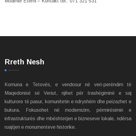
Moamer Etemi – Kontakt tel.: 071 321 531
Rreth Nesh
Komuna e Tetovës, e vendosur në veri-perëndim të
Maqedonisë së Veriut, njihet për trashëgiminë e saj
kulturore të pasur, komunitetin e ndryshëm dhe peizazhet e
bukura. Fokusohet në modernizim, përmirësimin e
infrastrukturës dhe mbështetjen e bizneseve lokale, ndërsa
ruajtjen e monumenteve historike.