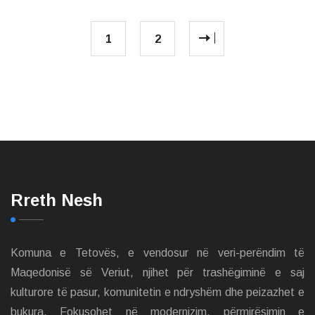
1
2
Rreth Nesh
Komuna e Tetovës, e vendosur në veri-perëndim të
Maqedonisë së Veriut, njihet për trashëgiminë e saj
kulturore të pasur, komunitetin e ndryshëm dhe peizazhet e
bukura. Fokusohet në modernizim, përmirësimin e