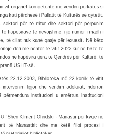
jtin vit organet kompetente me vendim përkatës si
nga kati përdhesë i Pallatit të Kulturës së qytetit.
 sektori për të rritur dhe sektori për përpunim
ë të hapësirave të nevojshme, një numër i madh i
, të clilat nuk kanë qasje për lexuesit. Në këto
onojë deri më nëntor të vitit 2023 kur në bazë të
dos në hapësira tjera të Qendrës për Kulturë, të
eve pranë USHT-së.
ës 22.12.2003, Biblioteka më 22 korrik të vitit
intervenim ligjor dhe vendim adekuat, ndërron
ë përmendura institucioni u emërtua Institucioni
NBU “Shën Kliment Ohridski”- Manastir për kyçje në
it të Manastirit dhe me këtë filloi procesi i
ë materialiot bibliotekar.