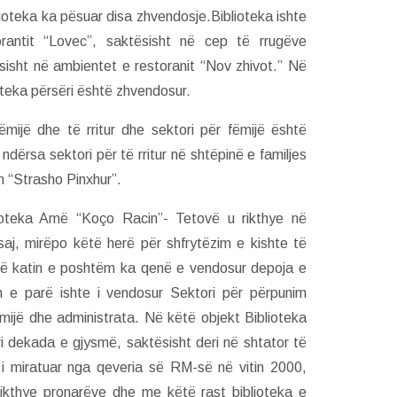
ioteka ka pësuar disa zhvendosje.Biblioteka ishte
rantit “Lovec”, saktësisht në cep të rrugëve
sisht në ambientet e restoranit “Nov zhivot.” Në
ioteka përsëri është zhvendosur.
mijë dhe të rritur dhe sektori për fëmijë është
dërsa sektori për të rritur në shtëpinë e familjes
n “Strasho Pinxhur”.
oteka Amë “Koço Racin”- Tetovë u rikthye në
aj, mirëpo këtë herë për shfrytëzim e kishte të
 Në katin e poshtëm ka qenë e vendosur depoja e
in e parë ishte i vendosur Sektori për përpunim
fëmijë dhe administrata. Në këtë objekt Biblioteka
i dekada e gjysmë, saktësisht deri në shtator të
m i miratuar nga qeveria së RM-së në vitin 2000,
u rikthye pronarëve dhe me këtë rast biblioteka e