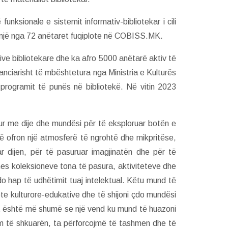
nksionale e sistemit informativ-bibliotekar i cili
një nga 72 anëtaret fuqiplote në COBISS.MK.
ive bibliotekare dhe ka afro 5000 anëtarë aktiv të
nanciarisht të mbështetura nga Ministria e Kulturës
programit të punës në bibliotekë. Në vitin 2023
sur me dije dhe mundësi për të eksploruar botën e
onë ofron një atmosferë të ngrohtë dhe mikpritëse,
r dijen, për të pasuruar imagjinatën dhe për të
s koleksioneve tona të pasura, aktiviteteve dhe
o hap të udhëtimit tuaj intelektual. Këtu mund të
tete kulturore-edukative dhe të shijoni çdo mundësi
tit është më shumë se një vend ku mund të huazoni
im të shkuarën, ta përforcojmë të tashmen dhe të