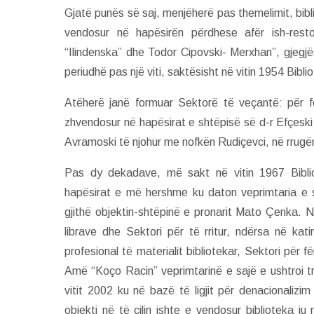
Gjatë punës së saj, menjëherë pas themelimit, bibl
vendosur në hapësirën përdhese afër ish-resto
“Ilindenska” dhe Todor Cipovski- Merxhan”, gjegjë
periudhë pas një viti, saktësisht në vitin 1954 Bibl
Atëherë janë formuar Sektorë të veçantë: për fë
zhvendosur në hapësirat e shtëpisë së d-r Efçeski n
Avramoski të njohur me nofkën Rudiçevci, në rrugë
Pas dy dekadave, më sakt në vitin 1967 Bibli
hapësirat e më hershme ku daton veprimtaria e s
gjithë objektin-shtëpinë e pronarit Mato Çenka.
librave dhe Sektori për të rritur, ndërsa në kat
profesional të materialit bibliotekar, Sektori për 
Amë “Koço Racin” veprimtarinë e sajë e ushtroi tr
vitit 2002 ku në bazë të ligjit për denacionalizi
objekti në të cilin ishte e vendosur biblioteka i