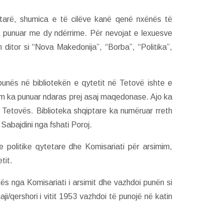
tarë, shumica e të cilëve kanë qenë nxënës të
a punuar me dy ndërrime. Për nevojat e lexuesve
 ditor si “Nova Makedonija”, “Borba”, “Politika”,
 punës në bibliotekën e qytetit në Tetovë ishte e
llim ka punuar ndaras prej asaj maqedonase. Ajo ka
 Tetovës. Biblioteka shqiptare ka numëruar rreth
 Sabajdini nga fshati Poroj.
 politike qytetare dhe Komisariati për arsimim,
tit.
kës nga Komisariati i arsimit dhe vazhdoi punën si
aji/qershori i vitit 1953 vazhdoi të punojë në katin