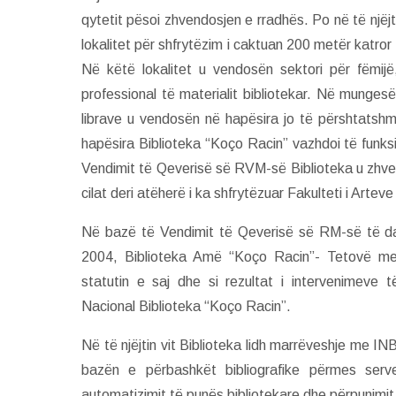
qytetit pësoi zhvendosjen e rradhës. Po në të një
lokalitet për shfrytëzim i caktuan 200 metër katror 
Në këtë lokalitet u vendosën sektori për fëmijë,
professional të materialit bibliotekar. Në munges
librave u vendosën në hapësira jo të përshtatshme
hapësira Biblioteka “Koço Racin” vazhdoi të funksi
Vendimit të Qeverisë së RVM-së Biblioteka u zhven
cilat deri atëherë i ka shfrytëzuar Fakulteti i Art
Në bazë të Vendimit të Qeverisë së RM-së të dat
2004, Biblioteka Amë “Koço Racin”- Tetovë me 
statutin e saj dhe si rezultat i intervenimeve t
Nacional Biblioteka “Koço Racin”.
Në të njëjtin vit Biblioteka lidh marrëveshje me I
bazën e përbashkët bibliografike përmes server
automatizimit të punës bibliotekare dhe përpunimit t