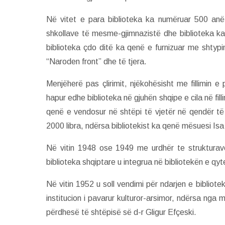
Në vitet e para biblioteka ka numëruar 500 anë
shkollave të mesme-gjimnazistë dhe biblioteka k
biblioteka çdo ditë ka qenë e furnizuar me shtypin
“Naroden front” dhe të tjera.
Menjëherë pas çlirimit, njëkohësisht me fillimin e
hapur edhe biblioteka në gjuhën shqipe e cila në fi
qenë e vendosur në shtëpi të vjetër në qendër të
2000 libra, ndërsa bibliotekist ka qenë mësuesi Isa
Në vitin 1948 ose 1949 me urdhër te strukturave
biblioteka shqiptare u integrua në bibliotekën e qyte
Në vitin 1952 u soll vendimi për ndarjen e bibliote
institucion i pavarur kulturor-arsimor, ndërsa nga m
përdhesë të shtëpisë së d-r Gligur Efçeski.