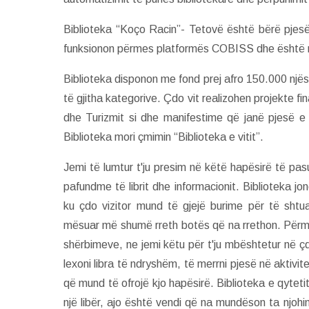
Biblioteka “Koço Racin”- Tetovë është bërë pjesë fu
funksionon përmes platformës COBISS dhe është 
Biblioteka disponon me fond prej afro 150.000 njës
të gjitha kategorive. Çdo vit realizohen projekte fi
dhe Turizmit si dhe manifestime që janë pjesë e 
Biblioteka mori çmimin “Biblioteka e vitit”.
Jemi të lumtur t'ju presim në këtë hapësirë të pa
pafundme të librit dhe informacionit. Biblioteka j
ku çdo vizitor mund të gjejë burime për të shtua
mësuar më shumë rreth botës që na rrethon. Përme
shërbimeve, ne jemi këtu për t'ju mbështetur në çd
lexoni libra të ndryshëm, të merrni pjesë në aktivi
që mund të ofrojë kjo hapësirë. Biblioteka e qyte
një libër, ajo është vendi që na mundëson ta njoh