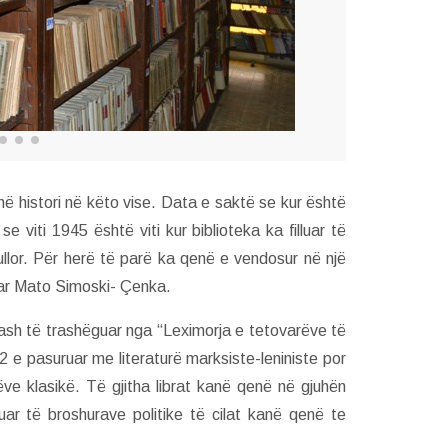
në histori në këto vise. Data e saktë se kur është
 viti 1945 është viti kur biblioteka ka filluar të
llor. Për herë të parë ka qenë e vendosur në një
ovar Mato Simoski- Çenka.
ibrash të trashëguar nga “Leximorja e tetovarëve të
922 e pasuruar me literaturë marksiste-leniniste por
ve klasikë. Të gjitha librat kanë qenë në gjuhën
ar të broshurave politike të cilat kanë qenë te