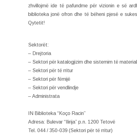
zhvillojmë ide të pafundme për vizionin e së ar
biblioteka jonë ofron dhe të bëheni pjesë e suke
Qytetit!
Sektorët:
– Drejtoria
– Sektori për katalogjizim dhe sistemim të materiali
– Sektori për të rritur
– Sektori për fëmijë
– Sektori për vendlindje
– Administrata
IN Biblioteka “Koço Racin”
Adresa: Bulevar “Ilirija” p.n. 1200 Tetovë
Tel. 044 / 350-039 (Sektori për të rritur)