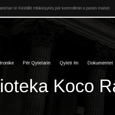
ëtari të Këshillit mbikëqyrës për kontrollimin e punës materi
tronike
Për Qytetarin
Qyteti Im
Dokumentet
lioteka Koco R