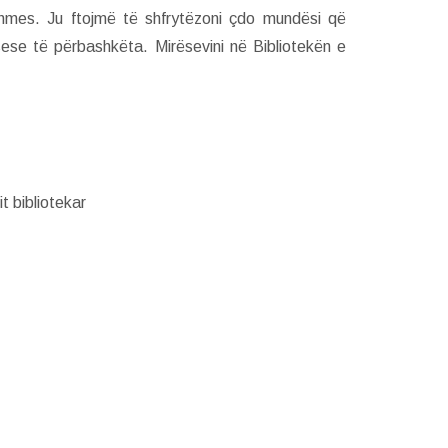
dhmes. Ju ftojmë të shfrytëzoni çdo mundësi që
sese të përbashkëta. Mirësevini në Bibliotekën e
t bibliotekar