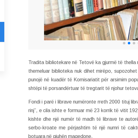
Tradita bibliotekare në Tetovë ka gjurmë të thella 
themeluar biblioteka nuk dihet mirëpo, supozohet se
punojë në kuadër të Komisariatit për arsimim popu
shtëpi të porsandërtuar të tregtarit të njohur tet
Fondi i parë i librave numëronte rreth 2000 tituj l
rinj”, e cila ishte e formuar më 23 korrik të vitit 1
kishte dhe një numër të madh të librave te autorë
serbo-kroate me përjashtim të një numri të caktu
botuara në gjuhën maqedone.