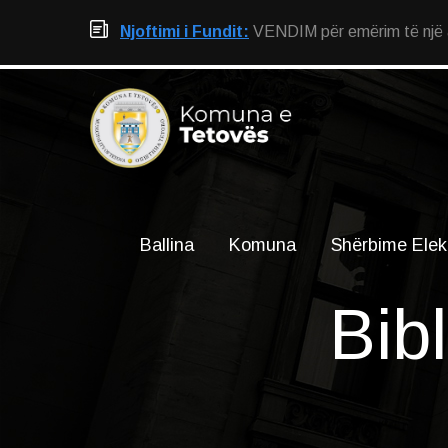
Njoftimi i Fundit:
VENDIM për emërim të një an
Ballina
Komuna
Shërbime Elek
Bib