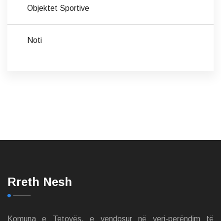
Objektet Sportive
Noti
Rreth Nesh
Komuna e Tetovës, e vendosur në veri-perëndim të