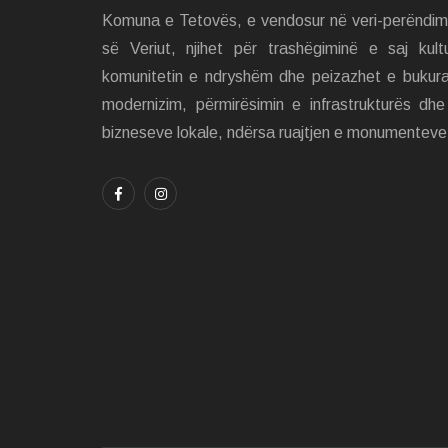
Komuna e Tetovës, e vendosur në veri-perëndi
së Veriut, njihet për trashëgiminë e saj kult
komunitetin e ndryshëm dhe peizazhet e bukur
modernizim, përmirësimin e infrastrukturës dh
bizneseve lokale, ndërsa ruajtjen e monumenteve 