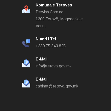
Komuna e Tetovës
Dervish Cara no,
1200 Tetovë, Maqedonia e
Veriut
Numri i Tel
+389 75 343 825
E-Mail
info@tetova.gov.mk
E-Mail
cabinet@tetova.gov.mk