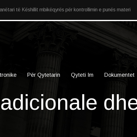
ëtari të Këshillit mbikëqyrës për kontrollimin e punës materi
tronike
Për Qytetarin
Qyteti Im
Dokumentet
radicionale dhe