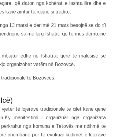
jeçare, që daton nga kohërat e lashta ilire dhe e
 kanë arritur ta ruajnë si traditë.
 nga 13 marsi e deri më 21 mars besojnë se do t’i
ë qëndrojnë sa më larg fshatit, që të mos dëmtojnë
 mbajtur edhe në fshatrat tjerë të malësisë së
t kjo organizohet vetëm në Bozovcë.
 tradicionale të Bozovcës.
llcë)
 vjetër të lojërave tradicionale të cilët kanë qenë
.Ky manifestimi i organizuar nga organizata
he i përkrahur nga komuna e Tetovës me ndihmë të
orë anembanë për të evokuar kujtimet e lojërave