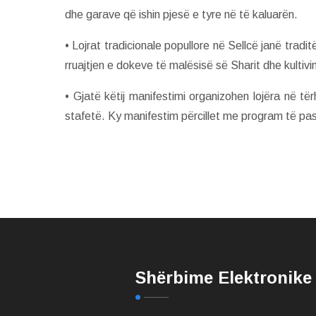
dhe garave që ishin pjesë e tyre në të kaluarën.
• Lojrat tradicionale popullore në Sellcë janë tradi
rruajtjen e dokeve të malësisë së Sharit dhe kultivi
• Gjatë këtij manifestimi organizohen lojëra në tër
stafetë. Ky manifestim përcillet me program të pasur
Shërbime Elektronike