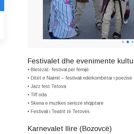
Festivalet dhe evenimente kultu
• Bletëzat- festival për fëmijë
• Ditët e Naimit – festivali ndërkombëtar i poezisë
• Jazz fest Tetova
• Tiff oda
• Skena e muzikes serioze shqiptare
• Festivali i Teatrit të Tetovës
Karnevalet Ilire (Bozovcë)