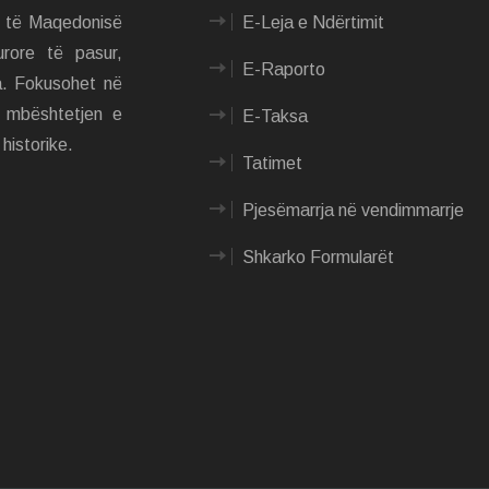
m të Maqedonisë
E-Leja e Ndërtimit
urore të pasur,
E-Raporto
a. Fokusohet në
e mbështetjen e
E-Taksa
historike.
Tatimet
Pjesëmarrja në vendimmarrje
Shkarko Formularët