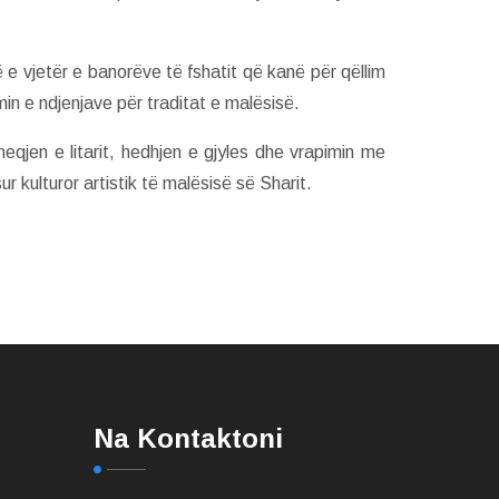
të e vjetër e banorëve të fshatit që kanë për qëllim
min e ndjenjave për traditat e malësisë.
heqjen e litarit, hedhjen e gjyles dhe vrapimin me
 kulturor artistik të malësisë së Sharit.
Na Kontaktoni