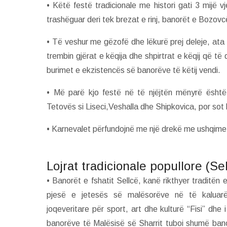
• Këtë festë tradicionale me histori gati 3 mijë v
trashëguar deri tek brezat e rinj, banorët e Bozovcës
• Të veshur me gëzofë dhe lëkurë prej deleje, ata
trembin gjërat e këqija dhe shpirtrat e këqij që t
burimet e ekzistencës së banorëve të këtij vendi.
• Më parë kjo festë në të njëjtën mënyrë është
Tetovës si Liseci,Veshalla dhe Shipkovica, por so
• Karnevalet përfundojnë me një drekë me ushqime
Lojrat tradicionale popullore (Se
• Banorët e fshatit Sellcë, kanë rikthyer traditën e
pjesë e jetesës së malësorëve në të kaluarën
joqeveritare për sport, art dhe kulturë “Fisi” d
banorëve të Malësisë së Sharrit tuboi shumë ban